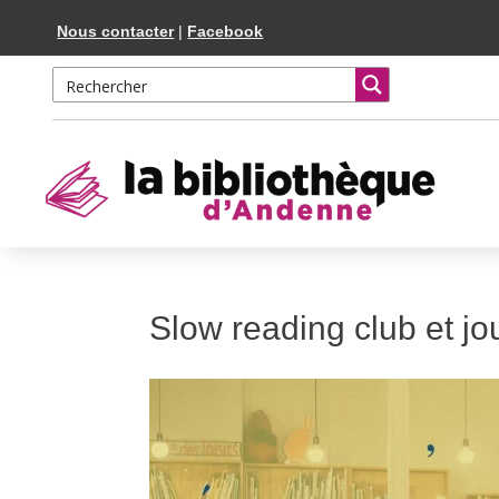
Skip
Aller
Nous contacter
|
Facebook
to
à
Content
la
navigation
Slow reading club et jou