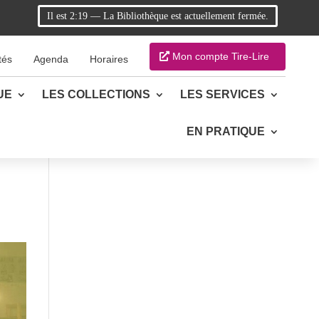
Il est
2:19
—
La Bibliothèque est actuellement fermée.
Mon compte Tire-Lire
tés
Agenda
Horaires
UE
LES COLLECTIONS
LES SERVICES
EN PRATIQUE