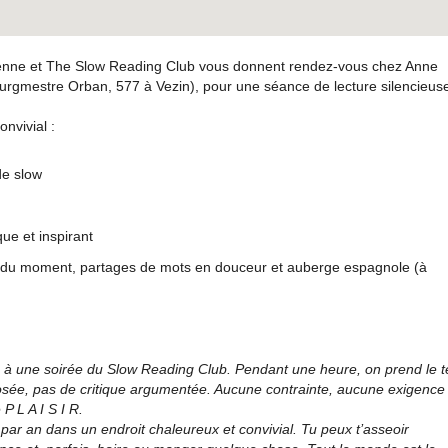
denne et The Slow Reading Club vous donnent rendez-vous chez Anne
bourgmestre Orban, 577 à Vezin), pour une séance de lecture silencieus
nvivial :
de slow
ue et inspirant
es du moment, partages de mots en douceur et auberge espagnole (à
viens à une soirée du Slow Reading Club. Pendant une heure, on prend le
mposée, pas de critique argumentée. Aucune contrainte, aucune exigence
 P L A I S I R.
 par an dans un endroit chaleureux et convivial. Tu peux t’asseoir