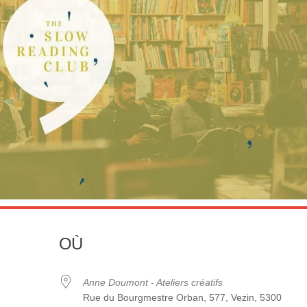
OÙ
Anne Doumont - Ateliers créatifs
Rue du Bourgmestre Orban, 577, Vezin, 5300