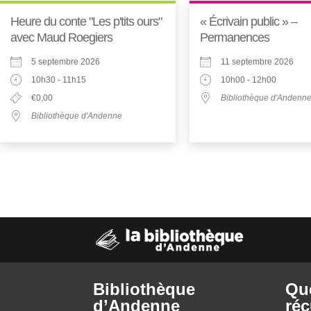
Heure du conte "Les p'tits ours"
« Écrivain public » –
avec Maud Roegiers
Permanences
5 septembre 2026
11 septembre 2026
10h30 - 11h15
10h00 - 12h00
€0,00
Bibliothèque d'Andenn
Bibliothèque d'Andenne
Bibliothèque
Qu
d’Andenne
réc