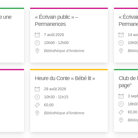
re une
« Écrivain public » –
« Écrivai
Permanences
Perman
7 août 2026
14 ao
10h00 - 12h00
10h00
e
Bibliothèque d'Andenne
Bibli
Heure du Conte « Bébé lit »
Club de 
page"
29 août 2026
3 sep
10h30 - 11h15
18h00
€0,00
e
€0,00
Bibliothèque d'Andenne
Bibli