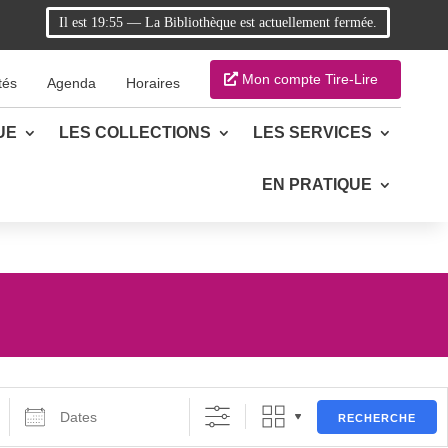
Il est
19:55
—
La Bibliothèque est actuellement fermée.
Mon compte Tire-Lire
tés
Agenda
Horaires
UE
LES COLLECTIONS
LES SERVICES
EN PRATIQUE
Dates
RECHERCHE