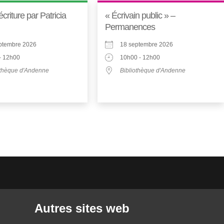
’écriture par Patricia
« Écrivain public » –
Permanences
ptembre 2026
18 septembre 2026
- 12h00
10h00 - 12h00
othèque d'Andenne
Bibliothèque d'Andenne
Autres sites web