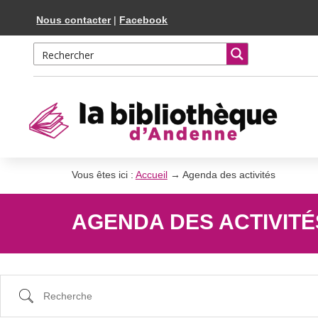
Skip
Aller
Nous contacter
|
Facebook
to
à
Content
la
navigation
Vous êtes ici :
Accueil
→
Agenda des activités
AGENDA DES ACTIVITÉ
Recherche