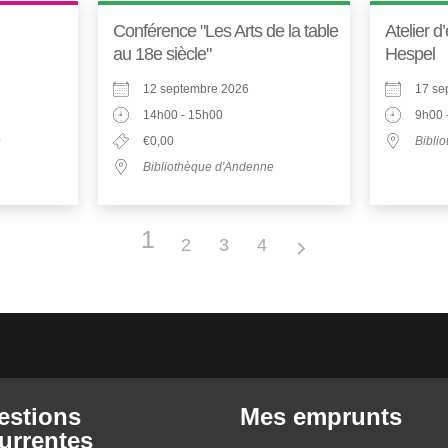
Conférence "Les Arts de la table
Atelier d
au 18e siècle"
Hespel
12 septembre 2026
17 se
14h00 - 15h00
9h00 
e
€0,00
Bibli
Bibliothèque d'Andenne
1
2
3
4
estions
Mes emprunts
urrentes