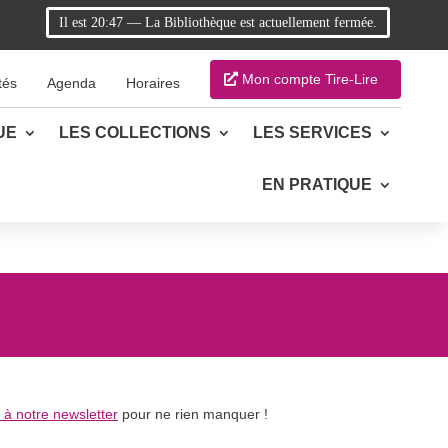
Il est
20:47
—
La Bibliothèque est actuellement fermée.
Mon compte Tire-Lire
tés
Agenda
Horaires
UE
LES COLLECTIONS
LES SERVICES
EN PRATIQUE
à notre newsletter
pour ne rien manquer !