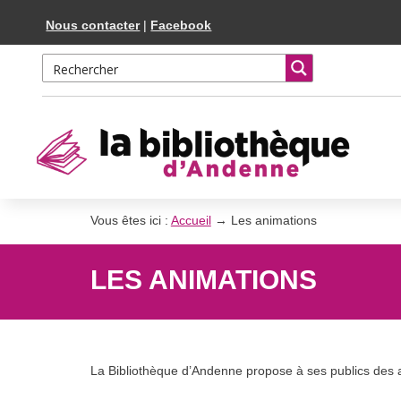
Skip
Aller
Nous contacter
|
Facebook
to
à
Content
la
navigation
Vous êtes ici :
Accueil
→
Les animations
LES ANIMATIONS
La Bibliothèque d’Andenne propose à ses publics des 