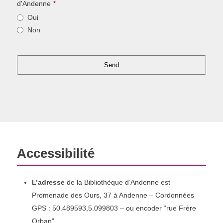
d'Andenne
*
Oui
Non
Send
T
h
i
s
f
i
Accessibilité
e
l
d
L’adresse
de la Bibliothèque d’Andenne est
s
Promenade des Ours, 37 à Andenne – Cordonnées
h
GPS : 50.489593,5.099803 – ou encoder “rue Frère
o
Orban”