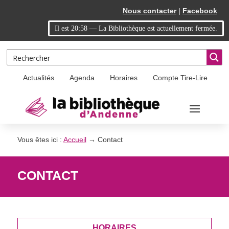
Skip
Aller
Nous contacter
|
Facebook
to
à
Il est
20:58
—
La Bibliothèque est actuellement fermée.
Content
la
navigation
Actualités
Agenda
Horaires
Compte Tire-Lire
Vous êtes ici :
Accueil
→
Contact
CONTACT
HORAIRES