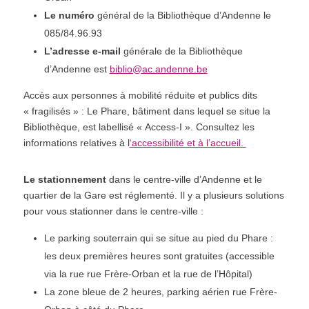
u
Le numéro
général de la Bibliothèque d’Andenne le
l
085/84.96.93
d
b
L’adresse e-mail
générale de la Bibliothèque
e
d’Andenne est
biblio@ac.andenne.be
l
Accès aux personnes à mobilité réduite et publics dits
e
« fragilisés » : Le Phare, bâtiment dans lequel se situe la
f
Bibliothèque, est labellisé « Access-I ». Consultez les
t
informations relatives à l
‘accessibilité et à l’accueil.
b
l
a
Le stationnement
dans le centre-ville d’Andenne et le
n
quartier de la Gare est réglementé. Il y a plusieurs solutions
k
pour vous stationner dans le centre-ville :
Le parking souterrain qui se situe au pied du Phare :
les deux premières heures sont gratuites (accessible
via la rue rue Frère-Orban et la rue de l’Hôpital)
La zone bleue de 2 heures, parking aérien rue Frère-