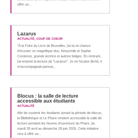
offrir un...
Lazarus
ACTUALITÉ
,
COUP DE COEUR
"À la Foire du Livre de Bruxelles, j'ai eu la chance
d'écouter un magnifique duo, Kimysmile et Sophie
Cordenos, grande lectrice et autrice belges. En rentrant,
j'ai entamé la lecture de "Lazarus". Je ne l'ai plus lâché, il
m'accompagnait partout,...
Blocus : la salle de lecture
accessible aux étudiants
ACTUALITÉ
Afin de soutenir les étudiants durant la période de blocus,
la Bibliothèque et Le Phare rendent accessible la salle de
lecture pendant les heures d'ouverture du Phare, du
mardi 28 avril au dimanche 28 juin 2026. Cette initiative
vise à offrir un...