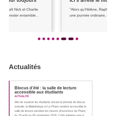
Ici s’arrête le monde
"Alors qu'Hélène, Raphaël et leurs enfants vivent
une journée ordinaire, leur ville sombre...
Actualités
Blocus d’été : la salle de lecture
accessible aux étudiants
ACTUALITÉ
Afin de soutenir les étudiants durant la période de blocus
estivale, la Bibliothèque et Le Phare rendent accessible la
salle de lecture pendant les heures d'ouverture du Phare,
du 18 août au 06 septembre 2026. Cette initiative vise à