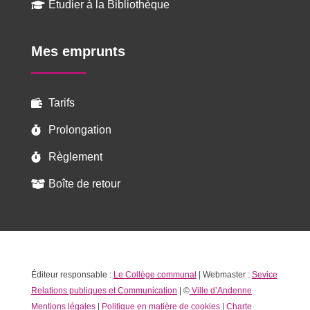
Étudier à la Bibliothèque

Mes emprunts
Tarifs

Prolongation

Règlement

Boîte de retour

Éditeur responsable :
Le Collège communal
| Webmaster :
Sevice
Relations publiques et Communication
| ©
Ville d’Andenne
Mentions légales
|
Politique en matière de cookies
|
Charte