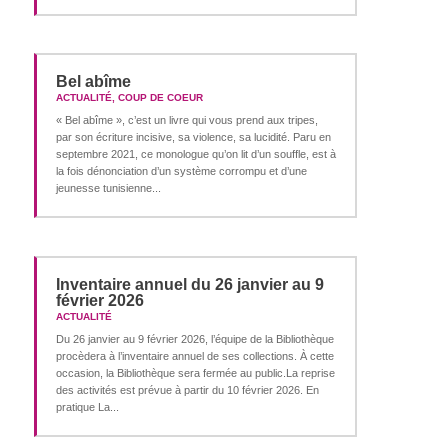
Bel abîme
ACTUALITÉ
,
COUP DE COEUR
« Bel abîme », c’est un livre qui vous prend aux tripes,
par son écriture incisive, sa violence, sa lucidité. Paru en
septembre 2021, ce monologue qu’on lit d’un souffle, est à
la fois dénonciation d’un système corrompu et d’une
jeunesse tunisienne...
Inventaire annuel du 26 janvier au 9
février 2026
ACTUALITÉ
Du 26 janvier au 9 février 2026, l’équipe de la Bibliothèque
procèdera à l’inventaire annuel de ses collections. À cette
occasion, la Bibliothèque sera fermée au public.La reprise
des activités est prévue à partir du 10 février 2026. En
pratique La...