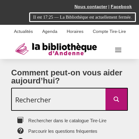
Skip
Aller
Nous contacter
|
Facebook
to
à
Il est
17:25
—
La Bibliothèque est actuellement fermée.
Content
la
navigation
Actualités
Agenda
Horaires
Compte Tire-Lire
Comment peut-on vous aider
aujourd’hui?

Rechercher dans le catalogue Tire-Lire

Parcourir les questions fréquentes