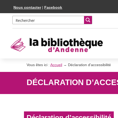
Skip
Aller
Nous contacter
|
Facebook
to
à
Content
la
navigation
Vous êtes ici :
Accueil
→
Déclaration d'accessibilité
DÉCLARATION D’ACCES
Déclaration d’accessibilité