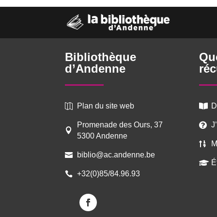
Bibliothèque
Qu
d’Andenne
réc
Plan du site web
D


Promenade des Ours, 37
J


5300 Andenne
M

biblio@ac.andenne.be

É

+32(0)85/84.96.93
