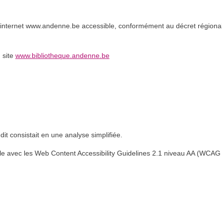
 internet www.andenne.be accessible, conformément au décret régional
u site
www.bibliotheque.andenne.be
udit consistait en une analyse simplifiée.
lle avec les Web Content Accessibility Guidelines 2.1 niveau AA (WCAG