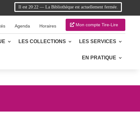
Il est
20:22
—
La Bibliothèque est actuellement fermée.
Mon compte Tire-Lire
tés
Agenda
Horaires
UE
LES COLLECTIONS
LES SERVICES
EN PRATIQUE