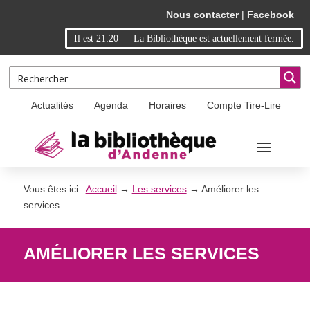
Skip
Aller
Nous contacter
|
Facebook
to
à
Il est
21:20
—
La Bibliothèque est actuellement fermée.
Content
la
navigation
Actualités
Agenda
Horaires
Compte Tire-Lire
Vous êtes ici :
Accueil
→
Les services
→
Améliorer les
services
AMÉLIORER LES SERVICES