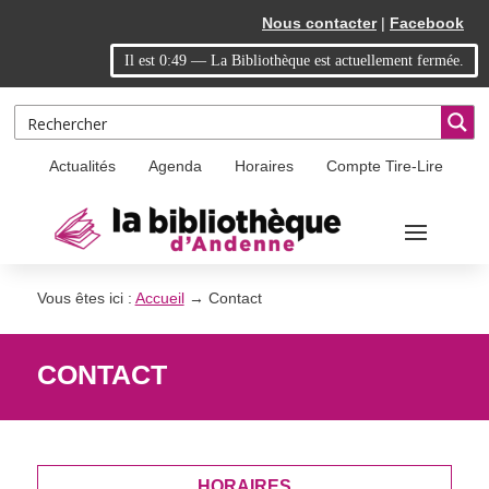
Skip
Aller
Nous contacter
|
Facebook
to
à
Il est
0:49
—
La Bibliothèque est actuellement fermée.
Content
la
navigation
Actualités
Agenda
Horaires
Compte Tire-Lire
Vous êtes ici :
Accueil
→
Contact
CONTACT
HORAIRES