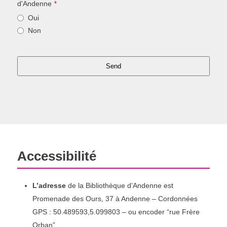
d'Andenne
*
Oui
Non
Send
T
h
i
s
f
i
Accessibilité
e
l
d
L’adresse
de la Bibliothèque d’Andenne est
s
Promenade des Ours, 37 à Andenne – Cordonnées
h
GPS : 50.489593,5.099803 – ou encoder “rue Frère
o
Orban”