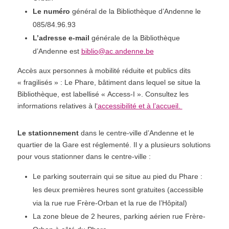
u
Le numéro
général de la Bibliothèque d’Andenne le
l
085/84.96.93
d
b
L’adresse e-mail
générale de la Bibliothèque
e
d’Andenne est
biblio@ac.andenne.be
l
Accès aux personnes à mobilité réduite et publics dits
e
« fragilisés » : Le Phare, bâtiment dans lequel se situe la
f
Bibliothèque, est labellisé « Access-I ». Consultez les
t
informations relatives à l
‘accessibilité et à l’accueil.
b
l
a
Le stationnement
dans le centre-ville d’Andenne et le
n
quartier de la Gare est réglementé. Il y a plusieurs solutions
k
pour vous stationner dans le centre-ville :
Le parking souterrain qui se situe au pied du Phare :
les deux premières heures sont gratuites (accessible
via la rue rue Frère-Orban et la rue de l’Hôpital)
La zone bleue de 2 heures, parking aérien rue Frère-