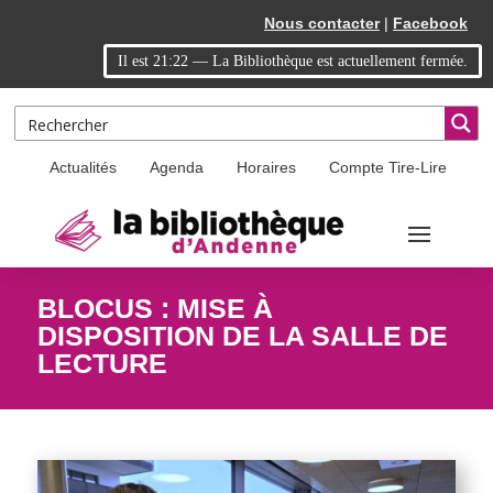
Skip
Aller
Nous contacter
|
Facebook
to
à
Il est
21:22
—
La Bibliothèque est actuellement fermée.
Content
la
navigation
Actualités
Agenda
Horaires
Compte Tire-Lire
BLOCUS : MISE À
DISPOSITION DE LA SALLE DE
LECTURE