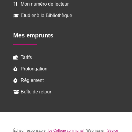
Mon numéro de lecteur

Étudier à la Bibliothèque

Mes emprunts
Tarifs

Prolongation

Règlement

Boîte de retour

Éditeur responsable :
Le Collège communal
| Webmaster :
Sevice