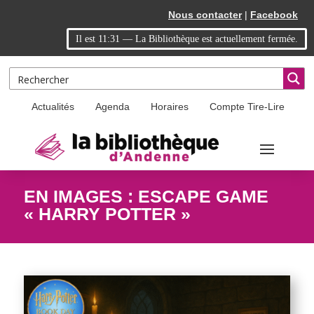
Skip
Aller
Nous contacter
|
Facebook
to
à
Il est
11:31
—
La Bibliothèque est actuellement fermée.
Content
la
navigation
Actualités
Agenda
Horaires
Compte Tire-Lire
EN IMAGES : ESCAPE GAME
« HARRY POTTER »