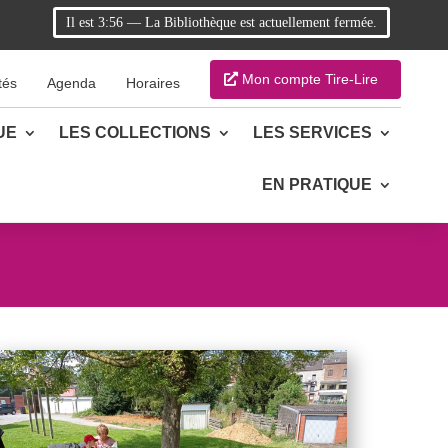
Il est
3:56
—
La Bibliothèque est actuellement fermée.
Mon compte Tire-Lire
tés
Agenda
Horaires
UE
LES COLLECTIONS
LES SERVICES
EN PRATIQUE
n
tager