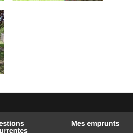
estions
Mes emprunts
urrentes