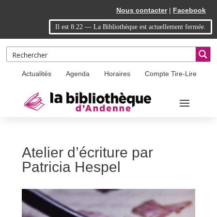
Skip
Aller
Nous contacter
|
Facebook
to
à
Il est
8:22
—
La Bibliothèque est actuellement fermée.
Content
la
navigation
Actualités
Agenda
Horaires
Compte Tire-Lire
Atelier d’écriture par
Patricia Hespel