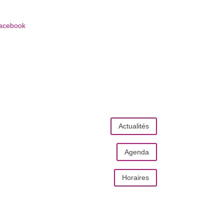
acebook
 est
9:58
—
La Bibliothèque est actuellement fermée.
 est
9:58
—
La Bibliothèque est actuellement fermée.
Actualités
Agenda
Horaires