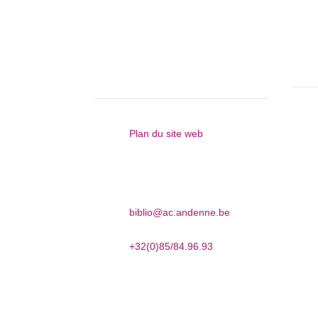
Que
Bibliothèque d’Andenne


Plan du site web


Promenade des Ours, 37
5300 Andenne


biblio@ac.andenne.be


+32(0)85/84.96.93