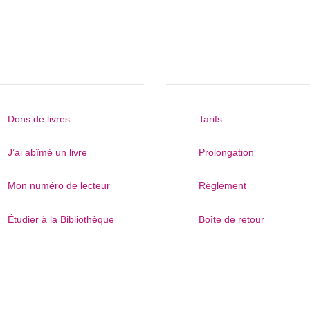
stions récurrentes
Mes emprunts

Dons de livres
Tarifs

J’ai abîmé un livre
Prolongation

Mon numéro de lecteur
Règlement

Étudier à la Bibliothèque
Boîte de retour