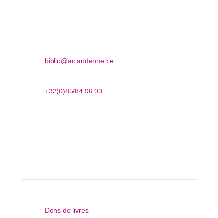

Promenade des Ours, 37
5300 Andenne

biblio@ac.andenne.be

+32(0)85/84.96.93
Questions récurrentes

Dons de livres