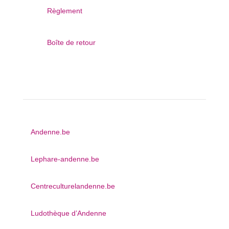

Règlement

Boîte de retour
Autres sites web
Andenne.be
Lephare-andenne.be
Centreculturelandenne.be
Ludothèque d’Andenne