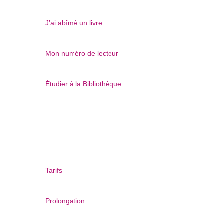

J’ai abîmé un livre

Mon numéro de lecteur

Étudier à la Bibliothèque
Mes emprunts

Tarifs

Prolongation