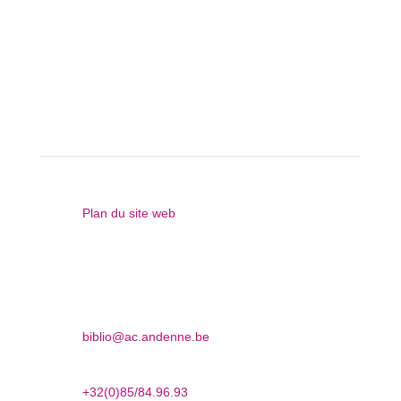
Bibliothèque d’Andenne

Plan du site web

Promenade des Ours, 37
5300 Andenne

biblio@ac.andenne.be

+32(0)85/84.96.93