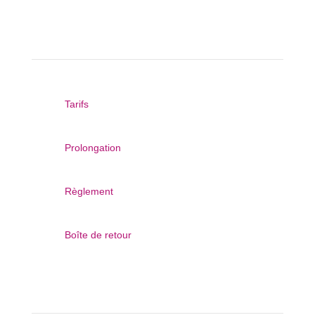
Mes emprunts

Tarifs

Prolongation

Règlement

Boîte de retour
Autres sites web