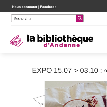
Skip
Aller
Nous contacter
|
Facebook
to
à
Content
la
navigation
EXPO 15.07 > 03.10 : «