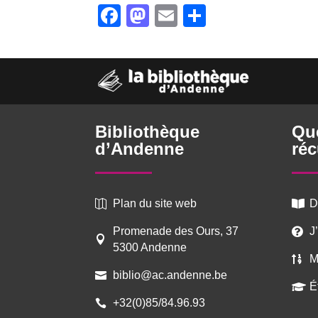
Facebook
Mastodon
Email
Partager
Bibliothèque
Qu
d’Andenne
réc
Plan du site web
D


Promenade des Ours, 37
J


5300 Andenne
M

biblio@ac.andenne.be

É

+32(0)85/84.96.93
