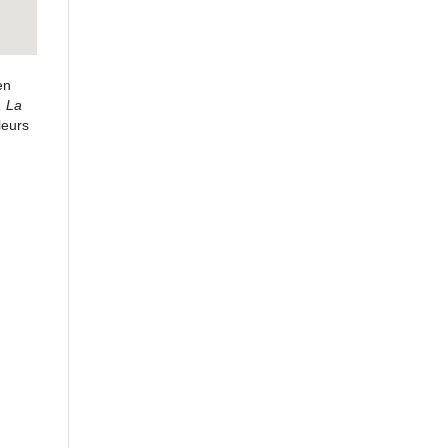
en
, La
leurs