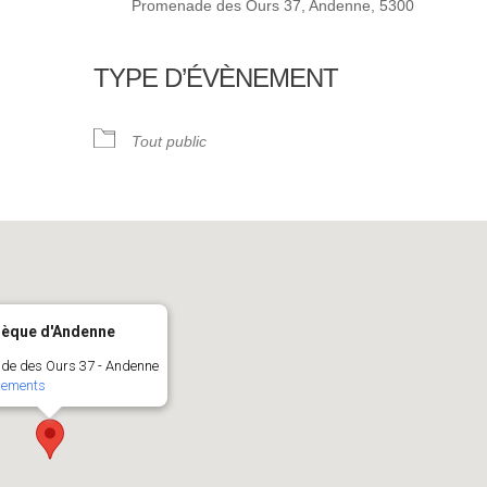
Promenade des Ours 37, Andenne, 5300
TYPE D’ÉVÈNEMENT
ndrier Google
iCalendar
Tout public
hèque d'Andenne
de des Ours 37 - Andenne
nements