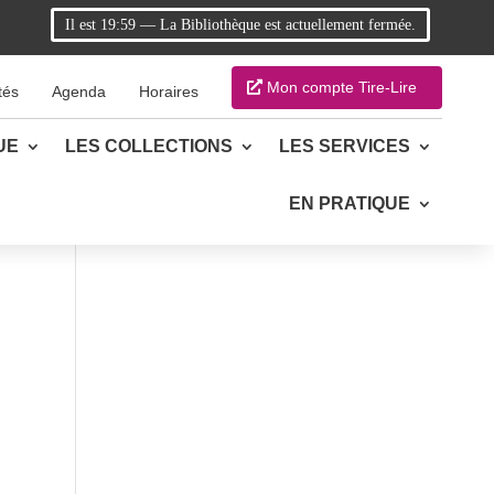
Il est
19:59
—
La Bibliothèque est actuellement fermée.
Mon compte Tire-Lire
tés
Agenda
Horaires
UE
LES COLLECTIONS
LES SERVICES
EN PRATIQUE