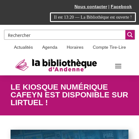
Skip
Aller
Nous contacter
|
Facebook
to
à
Il est
13:20
—
La Bibliothèque est ouverte !
Content
la
navigation
Actualités
Agenda
Horaires
Compte Tire-Lire
LE KIOSQUE NUMÉRIQUE
CAFEYN EST DISPONIBLE SUR
LIRTUEL !