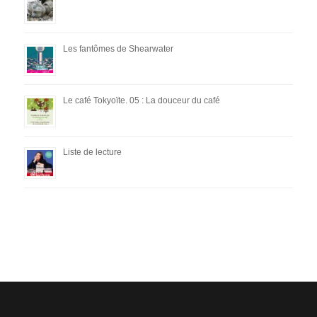
Les fantômes de Shearwater
Le café Tokyoïte. 05 : La douceur du café
Liste de lecture