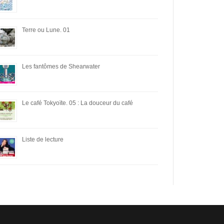
Terre ou Lune. 01
Les fantômes de Shearwater
Le café Tokyoïte. 05 : La douceur du café
Liste de lecture