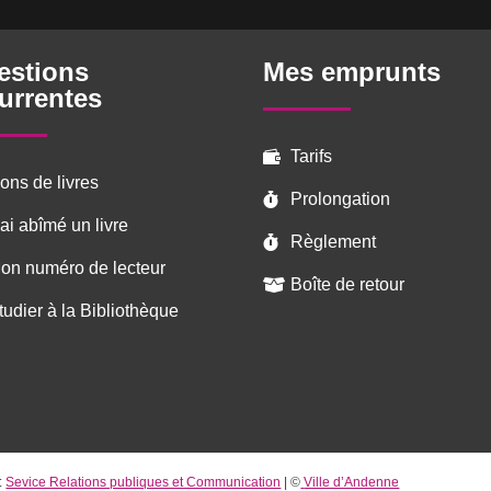
estions
Mes emprunts
urrentes
Tarifs

ons de livres
Prolongation

’ai abîmé un livre
Règlement

on numéro de lecteur
Boîte de retour

tudier à la Bibliothèque
:
Sevice Relations publiques et Communication
| ©
Ville d’Andenne