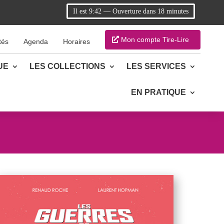
Il est
9:42
—
Ouverture dans 18 minutes
Mon compte Tire-Lire
tés
Agenda
Horaires
UE
LES COLLECTIONS
LES SERVICES
EN PRATIQUE
n
tager