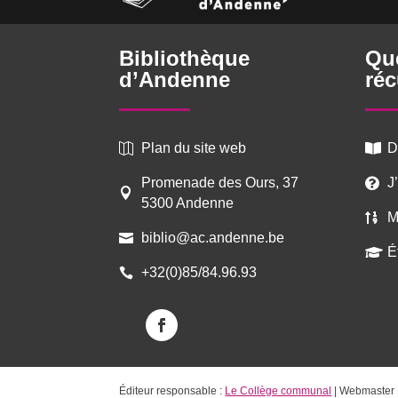
Bibliothèque
Qu
d’Andenne
réc
Plan du site web
D


Promenade des Ours, 37
J


5300 Andenne
M

biblio@ac.andenne.be

É

+32(0)85/84.96.93

Éditeur responsable :
Le Collège communal
| Webmaster 