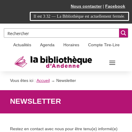
Skip
Aller
Nous contacter
|
Facebook
to
à
Il est
3:32
—
La Bibliothèque est actuellement fermée.
Content
la
navigation
Actualités
Agenda
Horaires
Compte Tire-Lire
Vous êtes ici :
Accueil
→
Newsletter
NEWSLETTER
Restez en contact avec nous pour être tenu(e) informé(e)