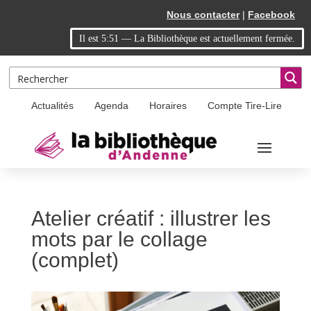
Skip
Aller
Nous contacter
|
Facebook
to
à
Il est
5:51
—
La Bibliothèque est actuellement fermée.
Content
la
navigation
Actualités
Agenda
Horaires
Compte Tire-Lire
Atelier créatif : illustrer les
mots par le collage
(complet)