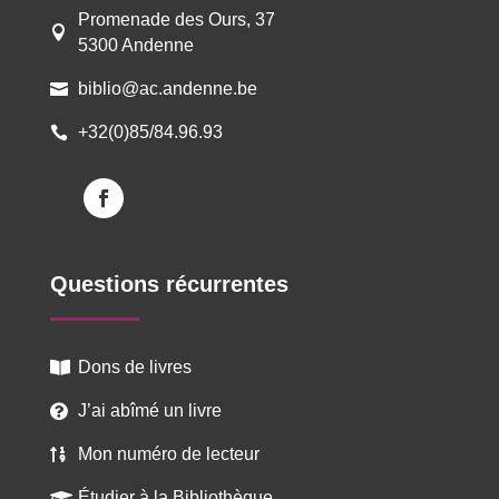
Promenade des Ours, 37

5300 Andenne
biblio@ac.andenne.be

+32(0)85/84.96.93

Questions récurrentes
Dons de livres

J’ai abîmé un livre

Mon numéro de lecteur

Étudier à la Bibliothèque
