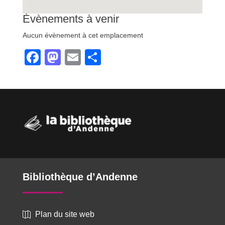
Évènements à venir
Aucun évènement à cet emplacement
F
M
E
P
a
a
m
ar
c
st
ail
ta
e
o
g
b
d
er
o
o
o
n
k
Bibliothèque d’Andenne
Plan du site web
