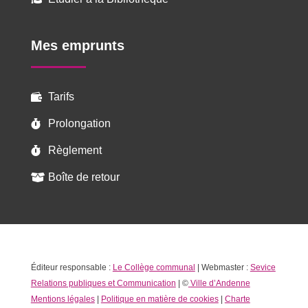
Mes emprunts
Tarifs

Prolongation

Règlement

Boîte de retour

Éditeur responsable :
Le Collège communal
| Webmaster :
Sevice
Relations publiques et Communication
| ©
Ville d’Andenne
Mentions légales
|
Politique en matière de cookies
|
Charte