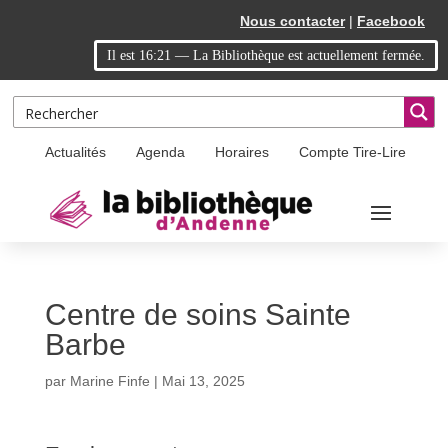
Skip
Aller
Nous contacter
|
Facebook
to
à
Il est
16:21
—
La Bibliothèque est actuellement fermée.
Content
la
navigation
Actualités
Agenda
Horaires
Compte Tire-Lire
Centre de soins Sainte
Barbe
par
Marine Finfe
|
Mai 13, 2025