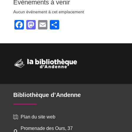
Évènements à venir
Aucun évènement à cet emplacement
F
M
E
P
a
a
m
ar
c
st
ail
ta
e
o
g
b
d
er
o
o
o
n
k
Bibliothèque d’Andenne
Plan du site web

Promenade des Ours, 37
