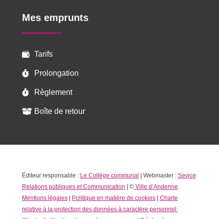
Mes emprunts
Tarifs

Prolongation

Règlement

Boîte de retour

Éditeur responsable :
Le Collège communal
| Webmaster :
Sevice
Relations publiques et Communication
| ©
Ville d’Andenne
Mentions légales
|
Politique en matière de cookies
|
Charte
relative à la protection des données à caractère personnel